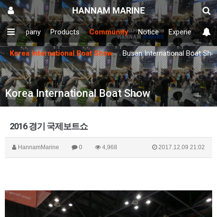
HANNAM MARINE
N
Company
Products
Community
Notice
Experience Cen
Korea International Boat Show
Busan International Boat Sh
Korea International Boat Show
2016 경기 국제보트쇼
HannamMarine
0
4,968
2017.12.09 21:02