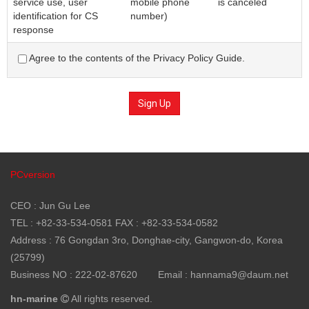
service use, user
mobile phone
is canceled
서비스를 이용하는 자를 말합니다.
identification for CS
number)
response
제3조 약관 등의 명시와 설명 및 개정
Agree to the contents of the Privacy Policy Guide.
"몰"은 이 약관의 내용과 상호 및 대표자 성명, 영업소
소재지 주소(소비자의 불만을 처리할 수 있는 곳의 주소를
포함), 전화번호·모사전송번호·전자우편주소,
Sign Up
사업자등록번호, 통신판매업 신고번호,
개인정보관리책임자 등을 이용자가 쉽게 알 수 있도록
사이버몰의 초기 서비스화면(전면)에 게시합니다. 다만,
약관의 내용은 이용자가 연결화면을 통하여 볼 수 있도록
할 수 있습니다.
PCversion
"몰"은 이용자가 약관에 동의하기에 앞서 약관에 정하여져
있는 내용 중 청약철회·배송책임·환불조건 등과 같은
CEO : Jun Gu Lee
중요한 내용을 이용자가 이해할 수 있도록 별도의
TEL : +82-33-534-0581 FAX : +82-33-534-0582
연결화면 또는 팝업화면 등을 제공하여 이용자의 확인을
Address : 76 Gongdan 3ro, Donghae-city, Gangwon-do, Korea
구하여야 합니다.
(25799)
"몰"은 「전자상거래 등에서의 소비자보호에 관한 법률」,
Business NO : 222-02-87620
Email : hannama9@daum.net
「약관의 규제에 관한 법률」, 「전자문서 및
전자거래기본법」, 「전자금융거래법」, 「전자서명법」,
hn-marine
All rights reserved.
「정보통신망 이용촉진 및 정보보호 등에 관한 법률」,