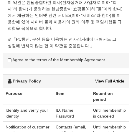
이 약관은 한남종합마린 회사(전자상거래 사업자로 이하 "회
사"라 한다)가 운영하는 한남종합마 쇼핑몰(이하 "몰"이라 한다)
에서 제공하는 인터넷 관련 서비스(이하 "서비스"라 한다)를 이
용함에 있어 사이버 몰과 이용자의 권리·의무 및 책임사항을 규
정함을 목적으로 합니다.
※「PC통신, 무선 등을 이용하는 전자상거래에 대해서도 그
성질에 반하지 않는 한 이 약관을 준용합니다.」
Agree to the terms of the Membership Agreement.
제2조 정의
"몰" 이란 "회사"가 재화 또는 용역(이하 "재화 등" 이라 함)
을 이용자에게 제공하기 위하여 컴퓨터등 정보통신설비를
Privacy Policy
View Full Article
이용하여 재화 등을 거래할 수 있도록 설정한 가상의
영업장을 말하며, 아울러 사이버몰을 운영하는 사업자의
Purpose
Item
Retention
의미로도 사용합니다.
period
"이용자"란 "몰"에 접속하여 이 약관에 따라 "몰"이
제공하는 서비스를 받는 회원 및 비회원을 말합니다.
Identify and verify your
ID, Name,
Until membership
'회원'이라 함은 “몰”에 회원등록을 한 자로서, 계속적으로
identity
Password
is canceled
"몰"이 제공하는 서비스를 이용할 수 있는 자를 말합니다.
Notification of customer
Contacts (email,
Until membership
'비회원'이라 함은 회원에 가입하지 않고 "몰"이 제공하는