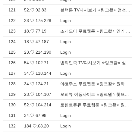
121
52.♡.92.83
블랙툰 TV다시보기 ⭐링크왈⭐ 엄선된 웹사이트 모음 - 안전한 연결 > Inquiry
122
23.♡.175.228
Login
123
18.♡.77.19
조개모아 무료웹툰 ⭐링크왈⭐ 인기 사이트 순위 - 즐겨찾기 필수 > Inquiry
124
18.♡.47.187
Login
125
23.♡.214.190
Login
126
54.♡.102.71
밤의민족 TV다시보기 ⭐링크왈⭐ 실시간 웹사이트 모음 - 간편한 이용 > Inquiry
127
34.♡.118.144
Login
128
34.♡.124.21
야코주소 무료웹툰 ⭐링크왈⭐ 원하는 다양한 주소 여기서 해결 > Inquiry
129
23.♡.104.107
오피뷰 야동사이트 ⭐링크왈⭐ 찾으시는 모든 링크 여기서 해결 > Inquiry
130
52.♡.104.214
토렌트큐큐 무료웹툰 ⭐링크왈⭐ 원하는 다양한 주소 총정리 > Inquiry
131
34.♡.67.98
Login
132
184.♡.68.20
Login