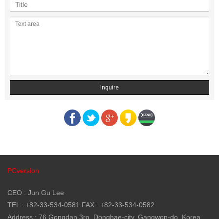
Inquire
PCversion
CEO : Jun Gu Lee
TEL : +82-33-534-0581 FAX : +82-33-534-0582
Address : 76 Gongdan 3ro, Donghae-city, Gangwon-do, Korea