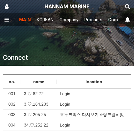
HANNAM MARINE
MAIN
KOREAN
Company
Products
Community
Connect
no.
name
location
001
3.♡.82.72
Login
002
3.♡.164.203
Login
003
3.♡.205.25
호두코믹스 다시보기 ⭐링크왈⭐ 찾으시는 모든 주소 여기서 해결 > Inquiry
004
34.♡.252.22
Login