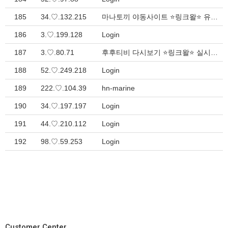
185
34.♡.132.215
마나토끼 야동사이트 ⭐링크왈⭐ 유용한 웹 네비게이션 > Inquiry
186
3.♡.199.128
Login
187
3.♡.80.71
후후티비 다시보기 ⭐링크왈⭐ 실시간 주소모음 - 간편한 이용 > Inquiry
188
52.♡.249.218
Login
189
222.♡.104.39
hn-marine
190
34.♡.197.197
Login
191
44.♡.210.112
Login
192
98.♡.59.253
Login
Customer Center