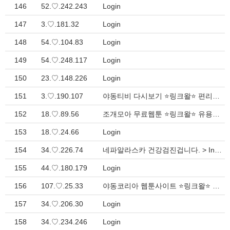
146
52.♡.242.243
Login
147
3.♡.181.32
Login
148
54.♡.104.83
Login
149
54.♡.248.117
Login
150
23.♡.148.226
Login
151
3.♡.190.107
야동티비 다시보기 ⭐링크왈⭐ 편리한 웹 네비게이션 > Inquiry
152
18.♡.89.56
조개모아 무료웹툰 ⭐링크왈⭐ 유용한 인터넷 디렉토리 > Inquiry
153
18.♡.24.66
Login
154
34.♡.226.74
네파알라스카 건강검진겁니다. > Inquiry
155
44.♡.180.179
Login
156
107.♡.25.33
야동코리아 웹툰사이트 ⭐링크왈⭐ 원하는 다양한 링크 여기서 해결 > Inquiry
157
34.♡.206.30
Login
158
34.♡.234.246
Login