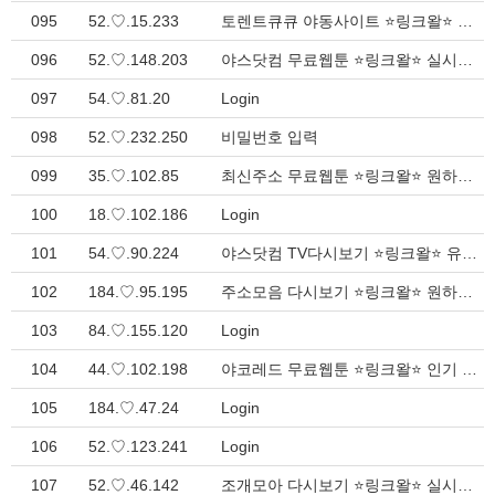
095
52.♡.15.233
토렌트큐큐 야동사이트 ⭐링크왈⭐ 인기 바로가기 - 한눈에 보기 > Inquiry
096
52.♡.148.203
야스닷컴 무료웹툰 ⭐링크왈⭐ 실시간 주소모음 - 간편한 이용 > Inquiry
097
54.♡.81.20
Login
098
52.♡.232.250
비밀번호 입력
099
35.♡.102.85
최신주소 무료웹툰 ⭐링크왈⭐ 원하는 다양한 주소 총정리 > Inquiry
100
18.♡.102.186
Login
101
54.♡.90.224
야스닷컴 TV다시보기 ⭐링크왈⭐ 유용한 웹 디렉토리 > Inquiry
102
184.♡.95.195
주소모음 다시보기 ⭐링크왈⭐ 원하는 모든 주소 모음집 > Inquiry
103
84.♡.155.120
Login
104
44.♡.102.198
야코레드 무료웹툰 ⭐링크왈⭐ 인기 링크모음 - 간편한 이용 > Inquiry
105
184.♡.47.24
Login
106
52.♡.123.241
Login
107
52.♡.46.142
조개모아 다시보기 ⭐링크왈⭐ 실시간 바로가기 - 간편한 이용 > Inquiry