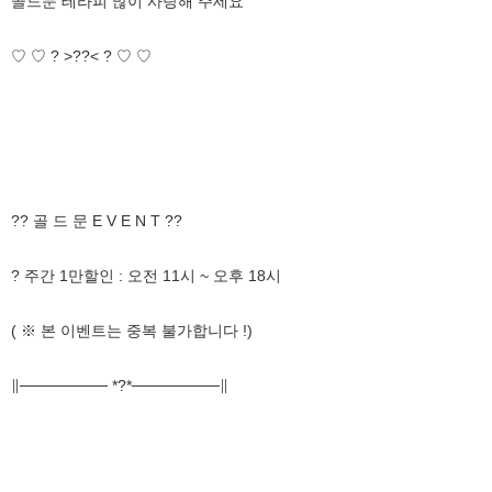
골드문 테라피 많이 사랑해 주세요
♡ ♡ ? >??< ? ♡ ♡
?? 골 드 문 E V E N T ??
? 주간 1만할인 : 오전 11시 ~ 오후 18시
( ※ 본 이벤트는 중복 불가합니다 !)
∥──────── *?*────────∥