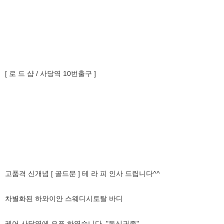
[ 로 드 샵 / 사당역 10번출구 ]
고품격 신개념 [ 골드문 ] 테 라 피 인사 드립니다^^
차별화된 하와이안 스웨디시토탈 바디
케어 사당역에 오픈 하였습니다. "독신귀족"