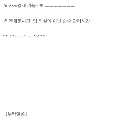
※ 카드결제 가능 !!!!! ㅡㅡㅡㅡㅡㅡㅡ
※ 꽉채운시간: 입,퇴실이 아닌 순수 관리시간
* * ? * ∽ - ? - ∽ * ? * *
【부탁말씀】