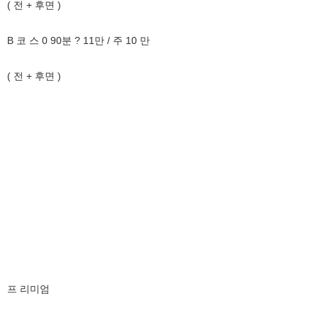
( 전 + 후면 )
B 코 스 0 90분 ? 11만 / 주 10 만
( 전 + 후면 )
프 리미엄