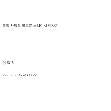
동작 사당역 골드문 스웨디시 마사지
연 락 처
?? 0505-042-2300 ??