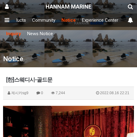
HANNAM MARINE
y
Products
Community
Notice
Experience Center
Inquiry
News Notice
Notice
[한]스웨디시-골드문
제시카sg9
0
7,244
2022.08.16 22:21