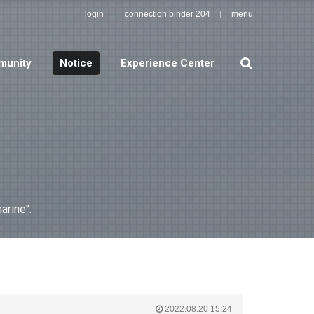
login
connection binder 204
menu
search
unity
Notice
Experience Center
arine".
2022.08.20 15:24