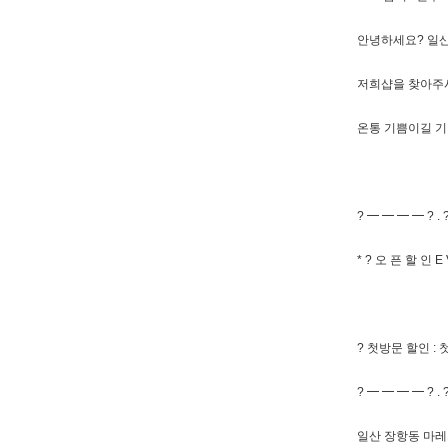
안녕하세요? 일산 
저희샵을 찾아주
온통 기쁨이길 기원드
? ━ ━ ━ ━ ? . 
* ? 오 픈 할 인 E V
? 첫방문 할인 :
? ━ ━ ━ ━ ? . 
일산 장항동 마