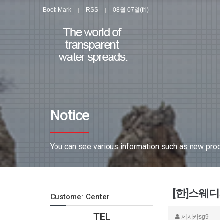
Book Mark
RSS
08월 07일(fri)
Notice
You can see various information such as new produ
[한]스웨
Customer Center
TEL
제시카sg9