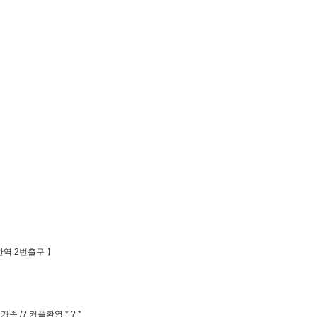
산역 2번출구 】
/ 가족 /? 커플환영 * ? *