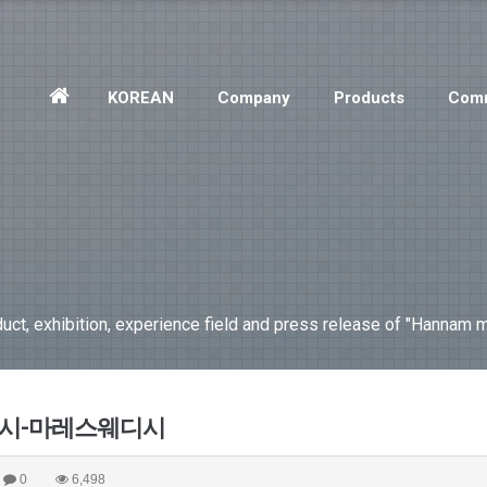
홈
KOREAN
Company
Products
Comm
으
로
ct, exhibition, experience field and press release of "Hannam m
디시-마레스웨디시
0
6,498