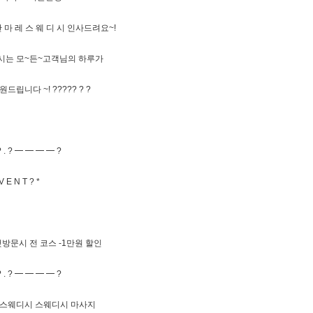
마 레 스 웨 디 시 인사드려요~!
시는 모~든~고객님의 하루가
립니다 ~! ????? ? ?
? . ? ━ ━ ━ ━ ?
 E N T ? *
 첫방문시 전 코스 -1만원 할인
? . ? ━ ━ ━ ━ ?
레스웨디시 스웨디시 마사지